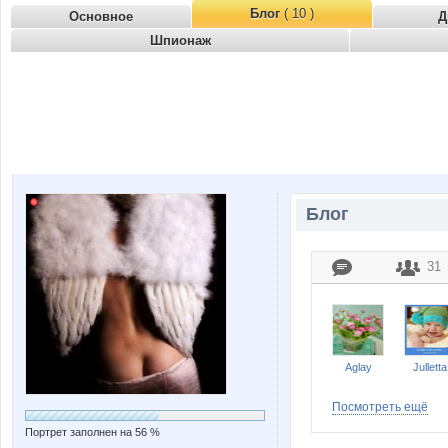
Блог
( 10 )
Основное
Д
Шпионаж
Блог
31
Aglay
Julletta
Посмотреть ещё
Портрет заполнен на 56 %