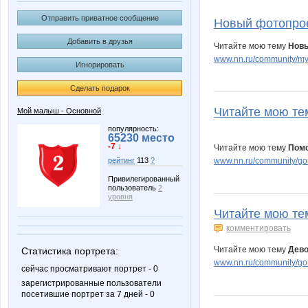
inzin
vesna0
Отправить приватное сообщение
Новый фотопрое
Добавить в друзья
Читайте мою тему
Новы
www.nn.ru/community/my
Игнорировать
Сделать подарок
Читайте мою тем
Мой малыш - Основной
популярность:
65230 место
-7 ↓
Читайте мою тему
Помо
www.nn.ru/community/go
рейтинг
113
?
Привилегированный
пользователь
2
уровня
Читайте мою тем
комментировать
Читайте мою тему
Дево
Статистика портрета:
www.nn.ru/community/gor
сейчас просматривают портрет - 0
зарегистрированные пользователи
посетившие портрет за 7 дней - 0